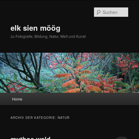
Zum
Zum
primären
sekundären
Such
Inhalt
Inhalt
springen
springen
elk sien möög
zu Fotografie, Bildung, Natur, Welt und Kunst
Hauptmenü
Home
ARCHIV DER KATEGORIE:
NATUR
mythos wald