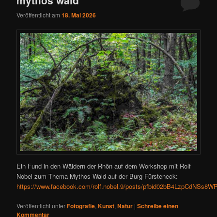
Veröffentlicht am
18. Mai 2026
Ein Fund in den Wäldern der Rhön auf dem Workshop mit Rolf
Nobel zum Thema Mythos Wald auf der Burg Fürsteneck:
https://www.facebook.com/rolf.nobel.9/posts/pfbid02bB4LzpCdN
Veröffentlicht unter
Fotografie
,
Kunst
,
Natur
|
Schreibe einen
Kommentar