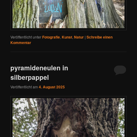
Veröffentlicht unter
Fotografie
,
Kunst
,
Natur
|
Schreibe einen
Kommentar
pyramideneulen in
silberpappel
Veröffentlicht am
4. August 2025