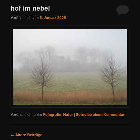
hof im nebel
Veröffentlicht am
5. Januar 2025
Veröffentlicht unter
Fotografie
,
Natur
|
Schreibe einen Kommentar
Beitragsnavigation
←
Ältere Beiträge