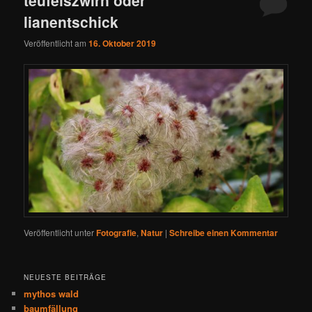
lianentschick
Veröffentlicht am
16. Oktober 2019
Veröffentlicht unter
Fotografie
,
Natur
|
Schreibe einen Kommentar
NEUESTE BEITRÄGE
mythos wald
baumfällung