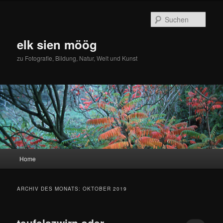
Zum
Zum
primären
sekundären
Such
Inhalt
Inhalt
springen
springen
elk sien möög
zu Fotografie, Bildung, Natur, Welt und Kunst
Hauptmenü
Home
ARCHIV DES MONATS:
OKTOBER 2019
teufelszwirn oder