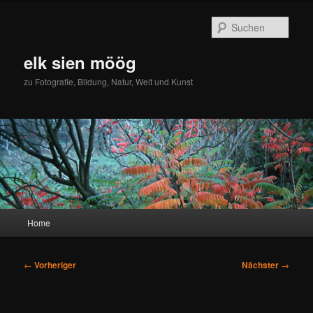
Zum
primären
Such
Inhalt
springen
elk sien möög
zu Fotografie, Bildung, Natur, Welt und Kunst
Hauptmenü
Home
Beitragsnavigation
←
Vorheriger
Nächster
→