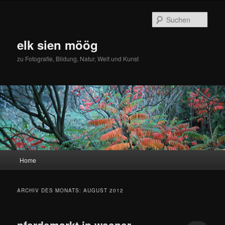
Zum
Zum
primären
sekundären
Such
Inhalt
Inhalt
springen
springen
elk sien möög
zu Fotografie, Bildung, Natur, Welt und Kunst
Hauptmenü
Home
ARCHIV DES MONATS:
AUGUST 2012
pferdemarkt in weener