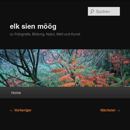
Zum
primären
Such
Inhalt
springen
elk sien möög
zu Fotografie, Bildung, Natur, Welt und Kunst
Hauptmenü
Home
Beitragsnavigation
←
Vorheriger
Nächster
→