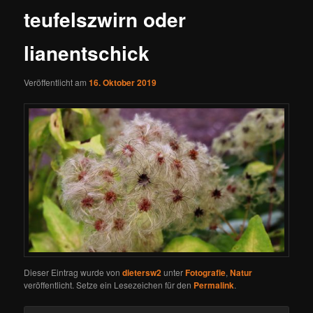
teufelszwirn oder
lianentschick
Veröffentlicht am
16. Oktober 2019
Dieser Eintrag wurde von
dietersw2
unter
Fotografie
,
Natur
veröffentlicht. Setze ein Lesezeichen für den
Permalink
.