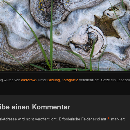
rag wurde von
dietersw2
unter
Bildung
,
Fotografie
veröffentlicht. Setze ein Leseze
ibe einen Kommentar
*
l-Adresse wird nicht veröffentlicht.
Erforderliche Felder sind mit
markiert