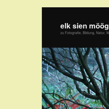
Zum
primären
Inhalt
elk sien möög
springen
zu Fotografie, Bildung, Natur, 