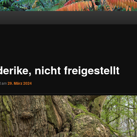
derike, nicht freigestellt
ht am
29. März 2024