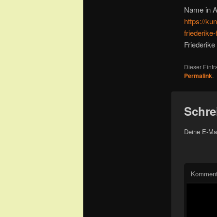
Name in A
https://ku
friederike-f
Friederik
Dieser Eint
Permalink
.
Schre
Deine E-Mai
Komment