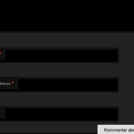
*
*
dresse