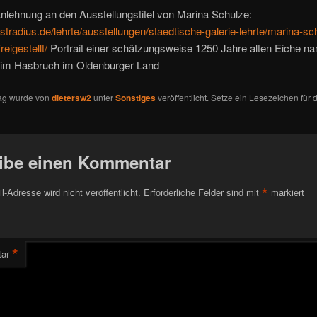
nlehnung an den Ausstellungstitel von Marina Schulze:
nstradius.de/lehrte/ausstellungen/staedtische-galerie-lehrte/marina-sc
reigestellt/
Portrait einer schätzungsweise 1250 Jahre alten Eiche n
e im Hasbruch im Oldenburger Land
rag wurde von
dietersw2
unter
Sonstiges
veröffentlicht. Setze ein Lesezeichen für 
ibe einen Kommentar
*
l-Adresse wird nicht veröffentlicht.
Erforderliche Felder sind mit
markiert
*
ar