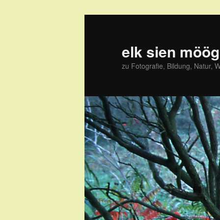
Zum
primären
Inhalt
elk sien möög
springen
zu Fotografie, Bildung, Natur, 