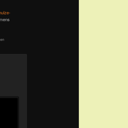
hulze-
amens
den